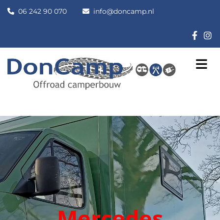
06 242 90 070
info@doncamp.nl


Mercedes