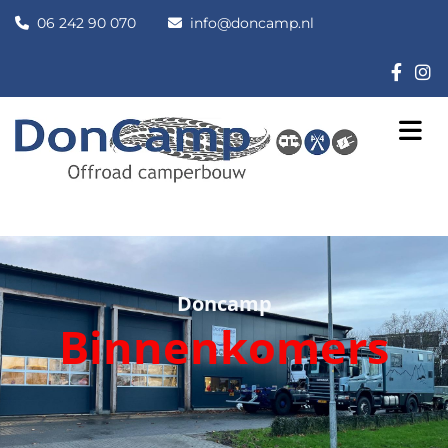
06 242 90 070
info@doncamp.nl


Doncamp
Binnenkomers