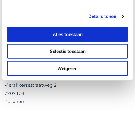
Offroad
Details tonen
camperbouw
Alles toestaan
Doncamp
Selectie toestaan
06 242 90 070
Weigeren
info@doncamp.nl
Vierakkersestraatweg 2
7207 DH
Zutphen