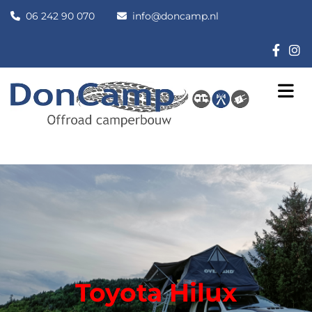
06 242 90 070
info@doncamp.nl


Toyota Hilux